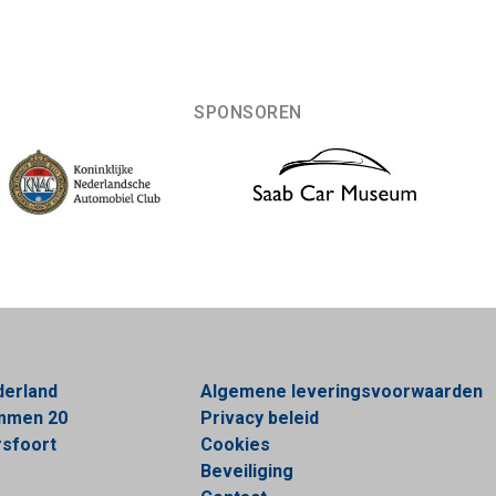
SPONSOREN
derland
Algemene leveringsvoorwaarden
ommen 20
Privacy beleid
sfoort
Cookies
Beveiliging