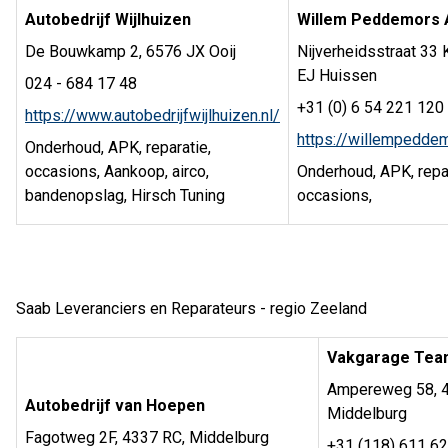
Autobedrijf Wijlhuizen
Willem Peddemors 
De Bouwkamp 2, 6576 JX Ooij
Nijverheidsstraat 33
EJ Huissen
024 - 684 17 48
+31 (0) 6 54 221 120
https://www.autobedrijfwijlhuizen.nl/
https://willempeddem
Onderhoud, APK, reparatie,
occasions, Aankoop, airco,
Onderhoud, APK, repar
bandenopslag, Hirsch Tuning
occasions,
Saab Leveranciers en Reparateurs - regio Zeeland
Vakgarage Tea
Ampereweg 58, 4
Autobedrijf van Hoepen
Middelburg
Fagotweg 2F, 4337 RC, Middelburg
+31 (118) 611 6