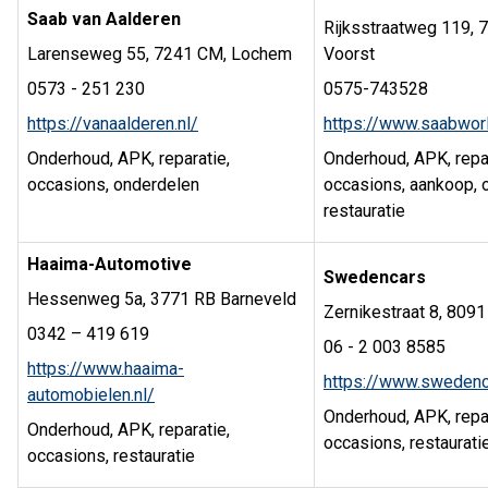
Saab van Aalderen
Rijksstraatweg 119, 
Larenseweg 55, 7241 CM, Lochem
Voorst
0573 - 251 230
0575-743528
https://vanaalderen.nl/
https://www.saabworl
Onderhoud, APK, reparatie,
Onderhoud, APK, repar
occasions, onderdelen
occasions, aankoop, 
restauratie
Haaima-Automotive
Swedencars
Hessenweg 5a, 3771 RB Barneveld
Zernikestraat 8, 80
0342 – 419 619
06 - 2 003 8585
https://www.haaima-
https://www.swedenc
automobielen.nl/
Onderhoud, APK, repar
Onderhoud, APK, reparatie,
occasions, restaurati
occasions, restauratie