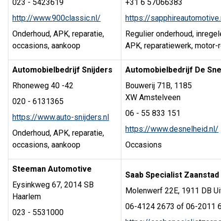
023 - 5423619
+31 6 57066383
http://www.900classic.nl/
https://sapphireautomotive.
Onderhoud, APK, reparatie,
Regulier onderhoud, inregel
occasions, aankoop
APK, reparatiewerk, motor-r
Automobielbedrijf Snijders
Automobielbedrijf De Sn
Rhoneweg 40 -42
Bouwerij 71B, 1185
XW Amstelveen
020 - 6131365
06 - 55 833 151
https://www.auto-snijders.nl
https://www.desnelheid.nl/
Onderhoud, APK, reparatie,
occasions, aankoop
Occasions
Steeman Automotive
Saab Specialist Zaanstad
Eysinkweg 67, 2014 SB
Molenwerf 22E, 1911 DB Ui
Haarlem
06-4124 2673 of 06-2011 
023 - 5531000