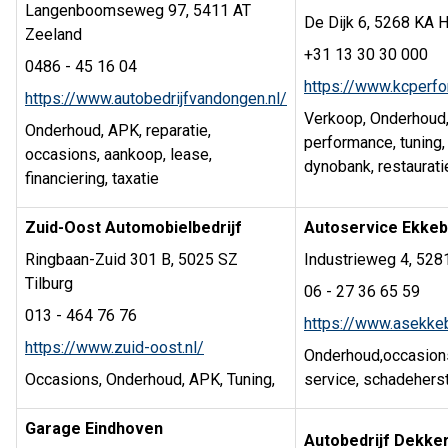
Langenboomseweg 97, 5411 AT
De Dijk 6, 5268 KA H
Zeeland
+31 13 30 30 000
0486 - 45 16 04
https://www.kcperf
https://www.autobedrijfvandongen.nl/
Verkoop, Onderhoud
Onderhoud, APK, reparatie,
performance, tuning, 
occasions, aankoop, lease,
dynobank, restauratie
financiering, taxatie
Zuid-Oost Automobielbedrijf
Autoservice Ekke
Ringbaan-Zuid 301 B, 5025 SZ
Industrieweg 4, 528
Tilburg
06 - 27 36 65 59
013 - 464 76 76
https://www.asekkeb
https://www.zuid-oost.nl/
Onderhoud,occasions
Occasions, Onderhoud, APK, Tuning,
service, schadehers
Garage Eindhoven
Autobedrijf Dekke