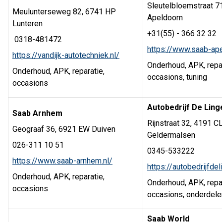
Sleutelbloemstraat 7
Meulunterseweg 82, 6741 HP
Apeldoorn
Lunteren
+31(55) - 366 32 32
0318-481472
https://www.saab-ape
https://vandijk-autotechniek.nl/
Onderhoud, APK, repar
Onderhoud, APK, reparatie,
occasions, tuning
occasions
Autobedrijf De Linge
Saab Arnhem
Rijnstraat 32, 4191 C
Geograaf 36, 6921 EW Duiven
Geldermalsen
026-311 10 51
0345-533222
https://www.saab-arnhem.nl/
https://autobedrijfdel
Onderhoud, APK, reparatie,
Onderhoud, APK, repar
occasions
occasions, onderdele
Saab World