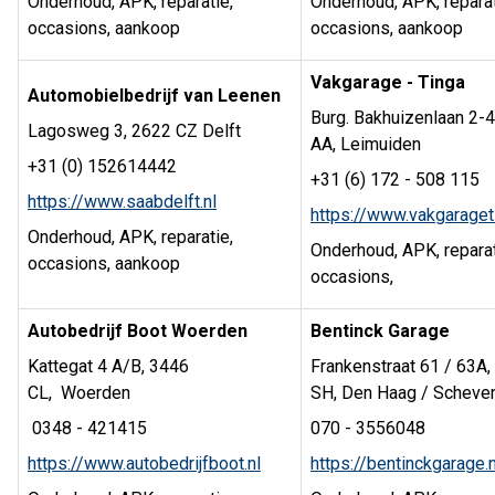
Onderhoud, APK, reparatie,
Onderhoud, APK, reparat
occasions, aankoop
occasions, aankoop
Vakgarage - Tinga
Automobielbedrijf van Leenen
Burg. Bakhuizenlaan 2-4
Lagosweg 3, 2622 CZ Delft
AA, Leimuiden
+31 (0) 152614442
+31 (6) 172 - 508 115
https://www.saabdelft.nl
https://www.vakgarageti
Onderhoud, APK, reparatie,
Onderhoud, APK, reparat
occasions, aankoop
occasions,
Autobedrijf Boot Woerden
Bentinck Garage
Kattegat 4 A/B, 3446
Frankenstraat 61 / 63A,
CL, Woerden
SH, Den Haag / Scheve
0348 - 421415
070 - 3556048
https://www.autobedrijfboot.nl
https://bentinckgarage.n