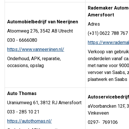
Rademaker Autom
Amersfoort
Automobielbedrijf van Neerijnen
Adres
Atoomweg 276, 3542 AB Utrecht
(+31) 0622 788 767
030 - 6666080
https://www.rademak
https://www.vanneerijnen.nl/
Verkoop van gebrui
Onderhoud, APK, reparatie,
onderdelen vanaf ca
occasions, opslag
met name voor 9000,
vervoer van Saabs, 
plaatwerk en Saabs
Auto Thomas
Autoservicebedri
Uraniumweg 61, 3812 RJ Amersfoort
aVoorbancken 12F, 
033 - 285 10 21
Vinkeveen
https://autothomas.nl/
0297- 769106