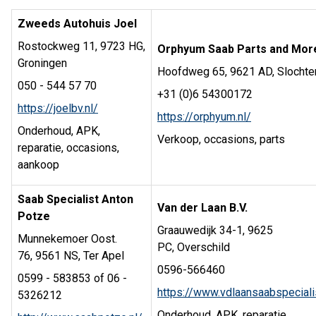
Zweeds Autohuis Joel
Rostockweg 11, 9723 HG,
Orphyum Saab Parts and Mor
Groningen
Hoofdweg 65, 9621 AD, Slochte
050 - 544 57 70
+31 (0)6 54300172
https://joelbv.nl/
https://orphyum.nl/
Onderhoud, APK,
Verkoop, occasions, parts
reparatie, occasions,
aankoop
Saab Specialist Anton
Van der Laan B.V.
Potze
Graauwedijk 34-1, 9625
Munnekemoer Oost.
PC, Overschild
76, 9561 NS, Ter Apel
0596-566460
0599 - 583853 of 06 -
https://www.vdlaansaabspecialis
5326212
Onderhoud, APK, reparatie,