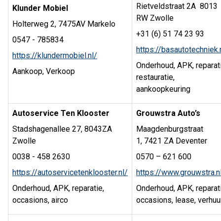
Rietveldstraat 2A 8013
Klunder Mobiel
RW Zwolle
Holterweg 2, 7475AV Markelo
+31 (6) 51 74 23 93
0547 - 785834
https://basautotechniek.
https://klundermobiel.nl/
Onderhoud, APK, reparati
Aankoop, Verkoop
restauratie,
aankoopkeuring
Autoservice Ten Klooster
Grouwstra Auto’s
Stadshagenallee 27, 8043ZA
Maagdenburgstraat
Zwolle
1, 7421 ZA Deventer
0038 - 458 2630
0570 – 621 600
https://autoservicetenklooster.nl/
https://www.grouwstra.n
Onderhoud, APK, reparatie,
Onderhoud, APK, reparati
occasions, airco
occasions, lease, verhuu