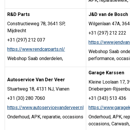
APK, reparatiewerk,
R&D Parts
J&D van de Bosch
Constructieweg 78, 3641 SP,
Wilgenlaan 47A, 36
Mijdrecht
+31 (297) 212 222
+31 (297) 212 037
https://www.jendva
https://www.rendcarparts.nl/
Webshop Saab onder
Webshop Saab onderdelen,
performance, occas
Garage Karssen
Autoservice Van Der Veer
Kleine Loolaan 17, 
Stuartweg 18, 4131 NJ, Vianen
Driebergen-Rijsenbu
+31 (30) 280 7060
+31 (343) 513 436
https://www.autoservicevanderveer.nl
https://www.garagek
Onderhoud, APK, reparatie, occasions
Onderhoud, APK, rep
occasions, Carwash,