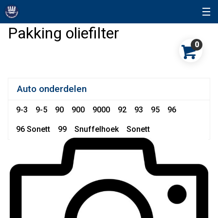
Pakking oliefilter
0
Auto onderdelen
9-3
9-5
90
900
9000
92
93
95
96
96 Sonett
99
Snuffelhoek
Sonett