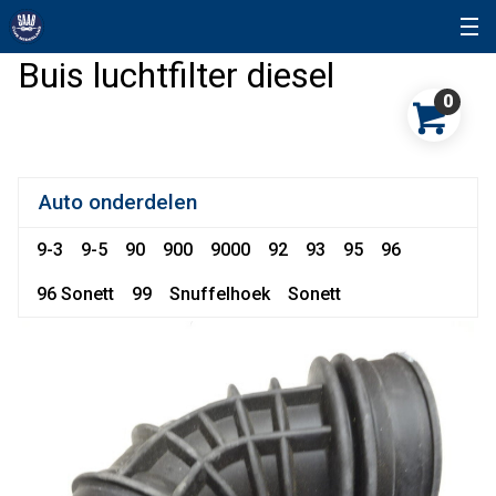
Buis luchtfilter diesel
0
Auto onderdelen
9-3
9-5
90
900
9000
92
93
95
96
96 Sonett
99
Snuffelhoek
Sonett