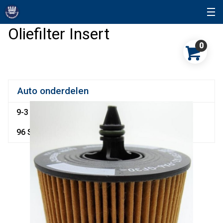
Oliefilter Insert
0
Auto onderdelen
9-3
9-5
90
900
9000
92
93
95
96
96 Sonett
99
Snuffelhoek
Sonett