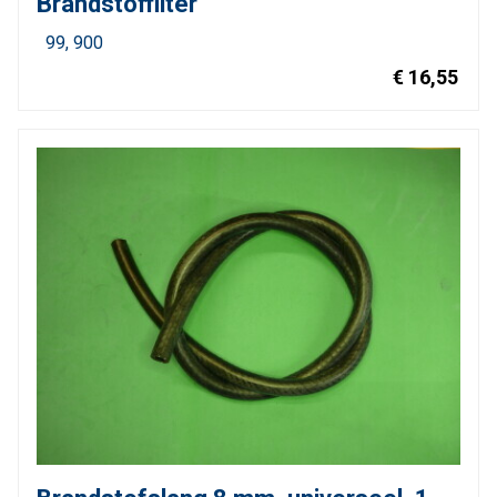
Brandstoffilter
99
900
€ 16,55