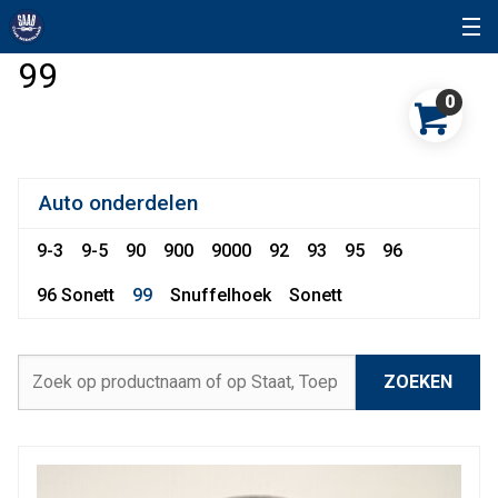
99
0
Auto onderdelen
9-3
9-5
90
900
9000
92
93
95
96
96 Sonett
99
Snuffelhoek
Sonett