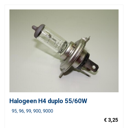
Halogeen H4 duplo 55/60W
95
96
99
900
9000
€ 3,25