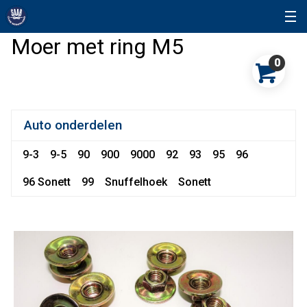
Moer met ring M5
0
Auto onderdelen
9-3
9-5
90
900
9000
92
93
95
96
96 Sonett
99
Snuffelhoek
Sonett