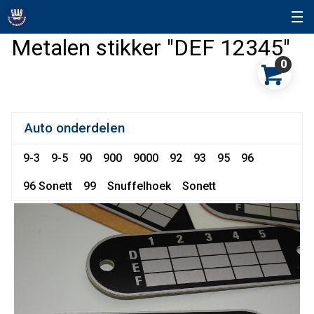
Metalen stikker "DEF 12345"
0
Auto onderdelen
9-3
9-5
90
900
9000
92
93
95
96
96 Sonett
99
Snuffelhoek
Sonett