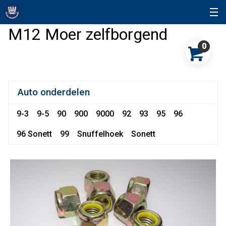
M12 Moer zelfborgend
0
Auto onderdelen
9-3
9-5
90
900
9000
92
93
95
96
96 Sonett
99
Snuffelhoek
Sonett