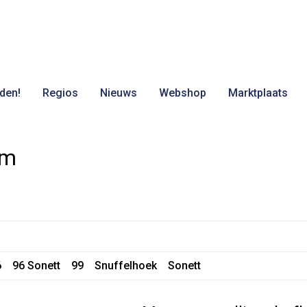
den!
Regios
Nieuws
Webshop
Marktplaats
om
6
96 Sonett
99
Snuffelhoek
Sonett