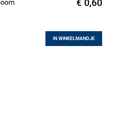
€ 0,60
fboom