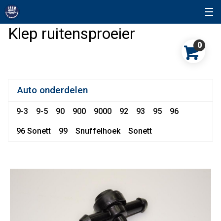
Klep ruitensproeier
0
Auto onderdelen
9-3
9-5
90
900
9000
92
93
95
96
96 Sonett
99
Snuffelhoek
Sonett