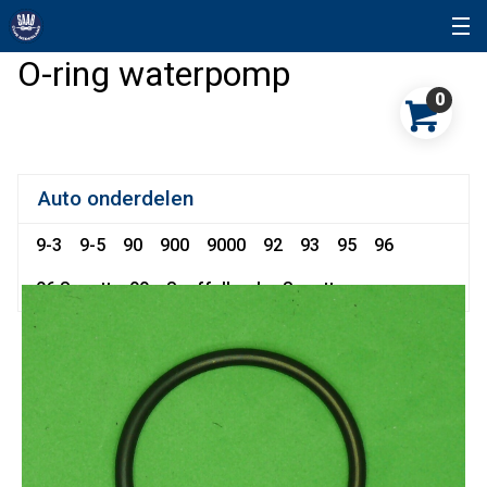
O-ring waterpomp
0
Auto onderdelen
9-3
9-5
90
900
9000
92
93
95
96
96 Sonett
99
Snuffelhoek
Sonett