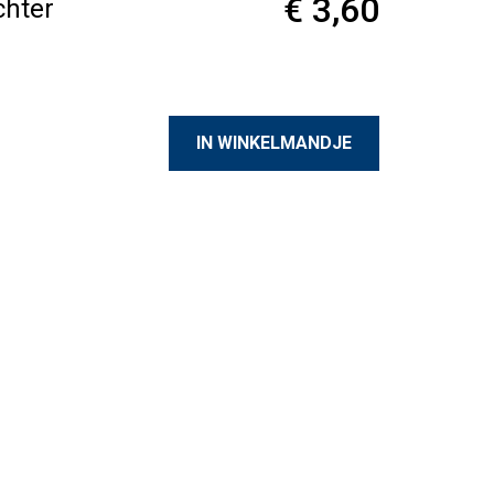
€ 3,60
chter