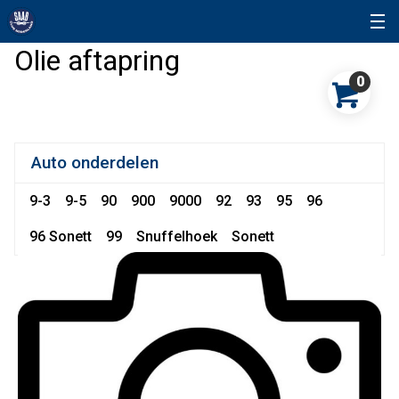
Olie aftapring
0
Auto onderdelen
9-3
9-5
90
900
9000
92
93
95
96
96 Sonett
99
Snuffelhoek
Sonett