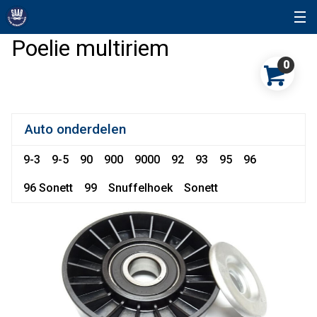
Poelie multiriem
0
Auto onderdelen
9-3
9-5
90
900
9000
92
93
95
96
96 Sonett
99
Snuffelhoek
Sonett