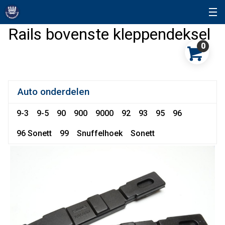
Rails bovenste kleppendeksel
0
Auto onderdelen
9-3
9-5
90
900
9000
92
93
95
96
96 Sonett
99
Snuffelhoek
Sonett