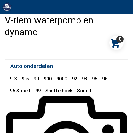
V-riem waterpomp en
dynamo
0
Auto onderdelen
9-3
9-5
90
900
9000
92
93
95
96
96 Sonett
99
Snuffelhoek
Sonett