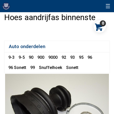
Hoes aandrijfas binnenste
0
Auto onderdelen
9-3
9-5
90
900
9000
92
93
95
96
96 Sonett
99
Snuffelhoek
Sonett