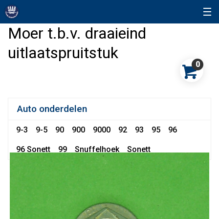
Moer t.b.v. draaieind
uitlaatspruitstuk
0
Auto onderdelen
9-3
9-5
90
900
9000
92
93
95
96
96 Sonett
99
Snuffelhoek
Sonett