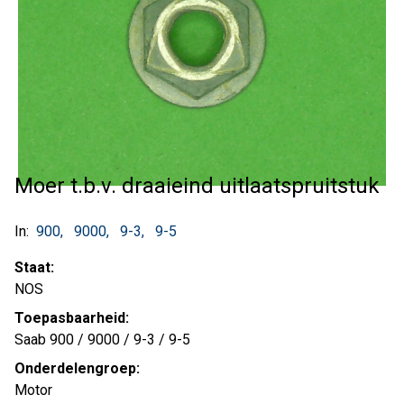
Moer t.b.v. draaieind uitlaatspruitstuk
In:
900
9000
9-3
9-5
Staat:
NOS
Toepasbaarheid:
Saab 900 / 9000 / 9-3 / 9-5
Onderdelengroep:
Motor