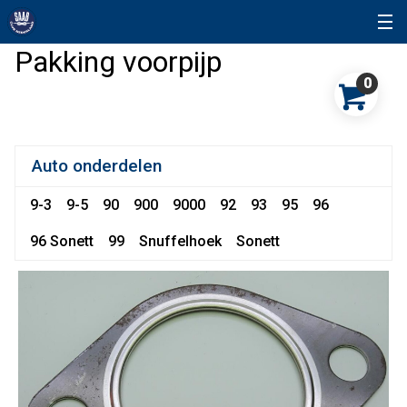
Pakking voorpijp
0
Auto onderdelen
9-3
9-5
90
900
9000
92
93
95
96
96 Sonett
99
Snuffelhoek
Sonett