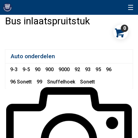
Bus inlaatspruitstuk
0
Auto onderdelen
9-3
9-5
90
900
9000
92
93
95
96
96 Sonett
99
Snuffelhoek
Sonett