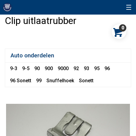
Clip uitlaatrubber
0
Auto onderdelen
9-3
9-5
90
900
9000
92
93
95
96
96 Sonett
99
Snuffelhoek
Sonett