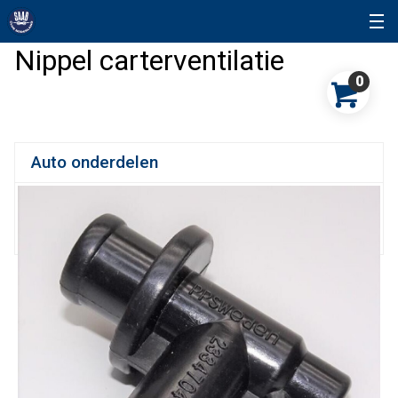
Nippel carterventilatie
0
Auto onderdelen
9-3
9-5
90
900
9000
92
93
95
96
96 Sonett
99
Snuffelhoek
Sonett