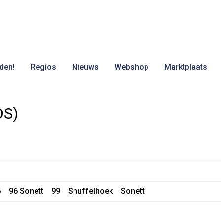
den!
Regios
Nieuws
Webshop
Marktplaats
OS)
6
96 Sonett
99
Snuffelhoek
Sonett