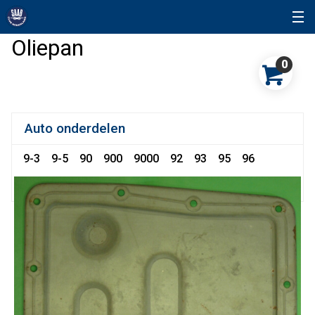
Oliepan
0
Auto onderdelen
9-3
9-5
90
900
9000
92
93
95
96
96 Sonett
99
Snuffelhoek
Sonett