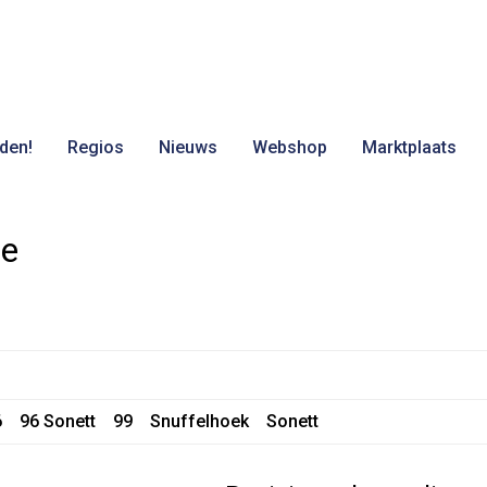
den!
Regios
Nieuws
Webshop
Marktplaats
ve
6
96 Sonett
99
Snuffelhoek
Sonett