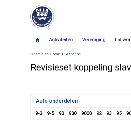
Activiteiten
Vereniging
Lid wor
U bent hier:
Home
Webshop
Revisieset koppeling sla
Auto onderdelen
9-3
9-5
90
900
9000
92
93
95
9