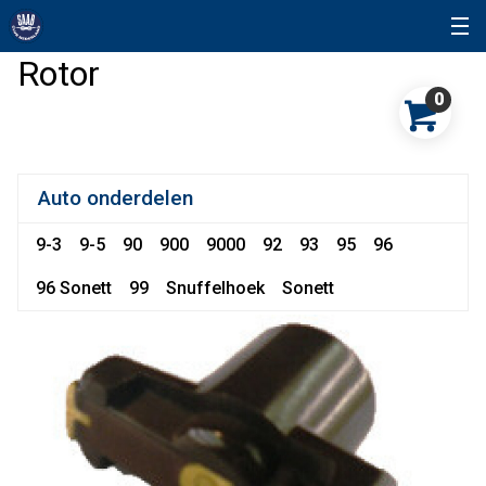
Rotor
0
Auto onderdelen
9-3
9-5
90
900
9000
92
93
95
96
96 Sonett
99
Snuffelhoek
Sonett