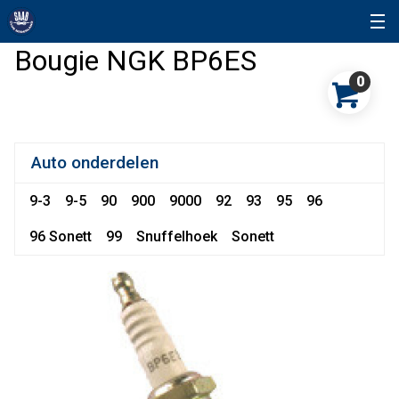
Bougie NGK BP6ES
0
Auto onderdelen
9-3
9-5
90
900
9000
92
93
95
96
96 Sonett
99
Snuffelhoek
Sonett