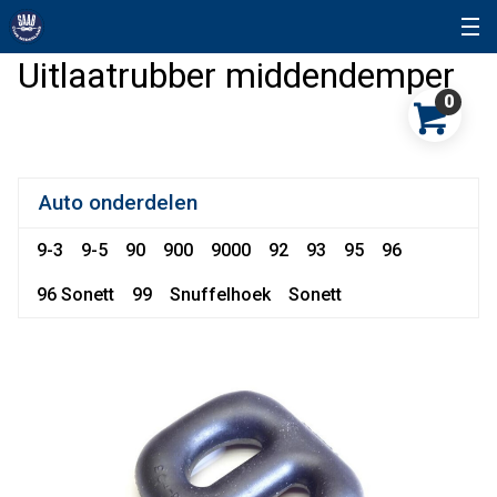
Uitlaatrubber middendemper
0
Auto onderdelen
9-3
9-5
90
900
9000
92
93
95
96
96 Sonett
99
Snuffelhoek
Sonett