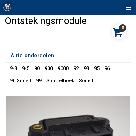
Ontstekingsmodule
0
Auto onderdelen
9-3
9-5
90
900
9000
92
93
95
96
96 Sonett
99
Snuffelhoek
Sonett