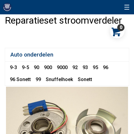
Reparatieset stroomverdeler
0
Auto onderdelen
9-3
9-5
90
900
9000
92
93
95
96
96 Sonett
99
Snuffelhoek
Sonett