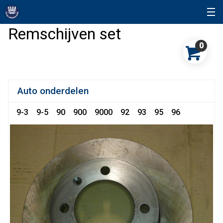
Remschijven set
0
Auto onderdelen
9-3
9-5
90
900
9000
92
93
95
96
96 Sonett
99
Snuffelhoek
Sonett