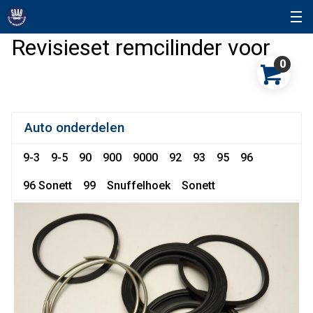
Revisieset remcilinder voor
0
Auto onderdelen
9-3
9-5
90
900
9000
92
93
95
96
96 Sonett
99
Snuffelhoek
Sonett