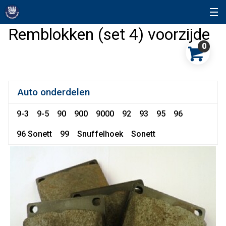
Remblokken (set 4) voorzijde
0
Auto onderdelen
9-3
9-5
90
900
9000
92
93
95
96
96 Sonett
99
Snuffelhoek
Sonett