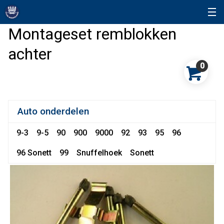
Montageset remblokken
achter
0
Auto onderdelen
9-3
9-5
90
900
9000
92
93
95
96
96 Sonett
99
Snuffelhoek
Sonett