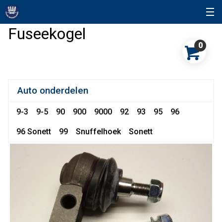
Fuseekogel
0
Auto onderdelen
9-3
9-5
90
900
9000
92
93
95
96
96 Sonett
99
Snuffelhoek
Sonett