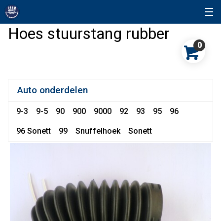
Hoes stuurstang rubber
0
Auto onderdelen
9-3
9-5
90
900
9000
92
93
95
96
96 Sonett
99
Snuffelhoek
Sonett