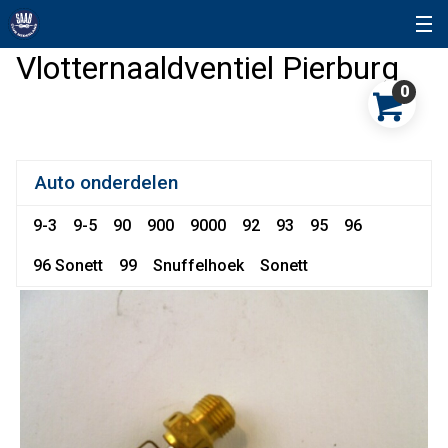
Vlotternaaldventiel Pierburg
0
Auto onderdelen
9-3
9-5
90
900
9000
92
93
95
96
96 Sonett
99
Snuffelhoek
Sonett