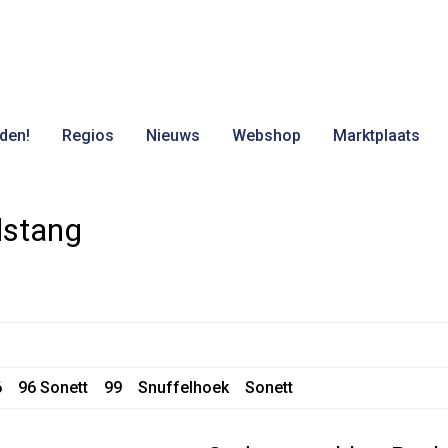
den!
Regios
Nieuws
Webshop
Marktplaats
dstang
6
96 Sonett
99
Snuffelhoek
Sonett