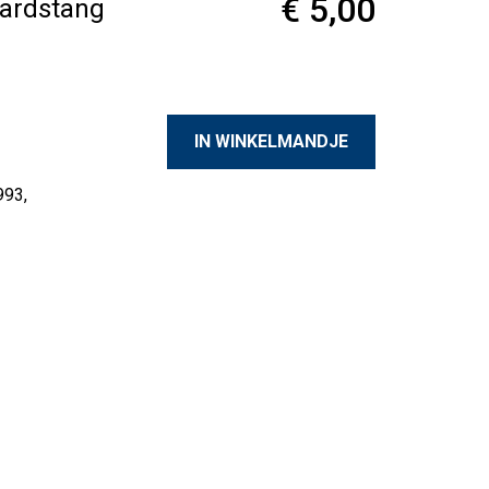
€ 5,00
ardstang
993,