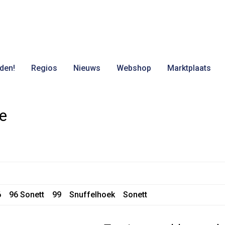
den!
Regios
Nieuws
Webshop
Marktplaats
e
6
96 Sonett
99
Snuffelhoek
Sonett