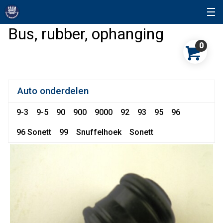
Bus, rubber, ophanging
0
Auto onderdelen
9-3
9-5
90
900
9000
92
93
95
96
96 Sonett
99
Snuffelhoek
Sonett