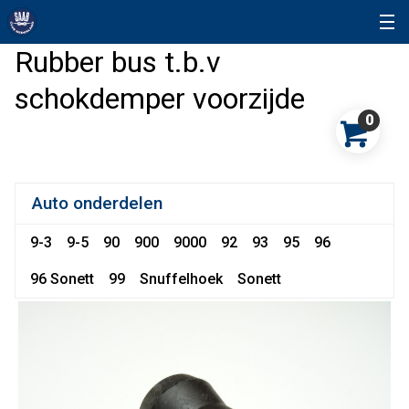
Rubber bus t.b.v
schokdemper voorzijde
0
Auto onderdelen
9-3
9-5
90
900
9000
92
93
95
96
96 Sonett
99
Snuffelhoek
Sonett