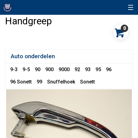
Handgreep
0
Auto onderdelen
9-3
9-5
90
900
9000
92
93
95
96
96 Sonett
99
Snuffelhoek
Sonett