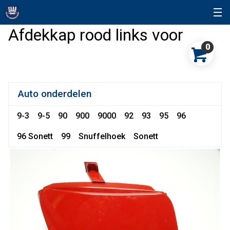
Afdekkap rood links voor
0
Auto onderdelen
9-3
9-5
90
900
9000
92
93
95
96
96 Sonett
99
Snuffelhoek
Sonett