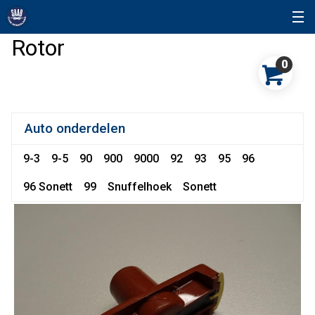
Rotor
0
Auto onderdelen
9-3
9-5
90
900
9000
92
93
95
96
96 Sonett
99
Snuffelhoek
Sonett