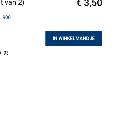
€ 3,50
t van 2)
900
0-'93