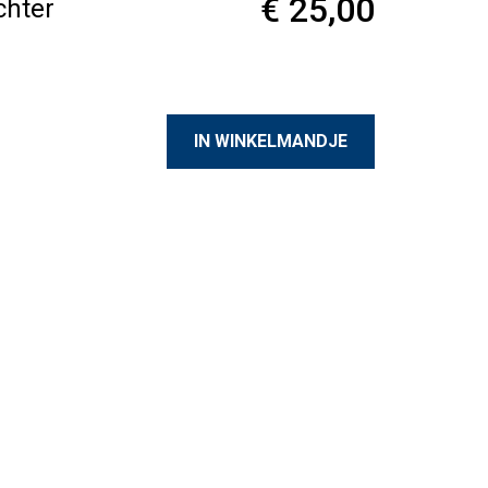
€ 25,00
chter