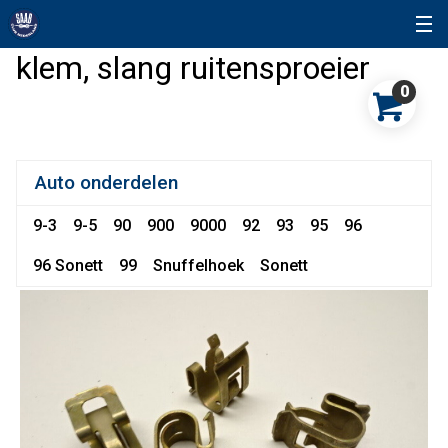
klem, slang ruitensproeier
0
Auto onderdelen
9-3
9-5
90
900
9000
92
93
95
96
96 Sonett
99
Snuffelhoek
Sonett