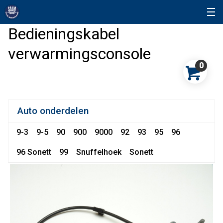
Bedieningskabel
verwarmingsconsole
0
Auto onderdelen
9-3
9-5
90
900
9000
92
93
95
96
96 Sonett
99
Snuffelhoek
Sonett