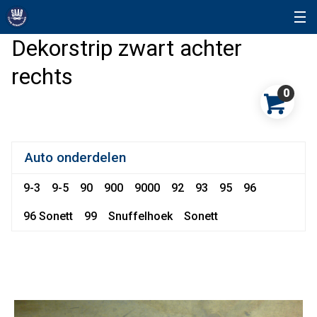
Dekorstrip zwart achter
rechts
0
Auto onderdelen
9-3
9-5
90
900
9000
92
93
95
96
96 Sonett
99
Snuffelhoek
Sonett